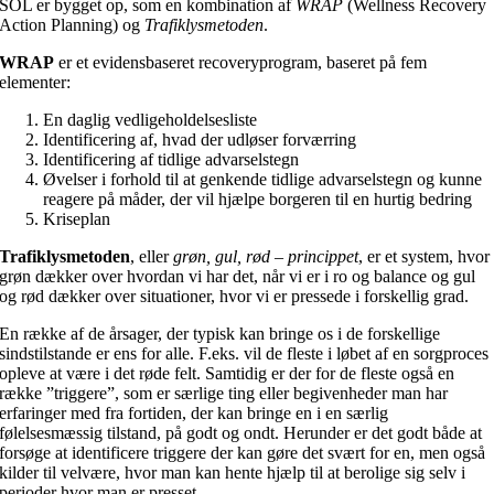
SOL er bygget op, som en kombination af
WRAP
(Wellness Recovery
Action Planning) og
Trafiklysmetoden
.
WRAP
er et evidensbaseret recoveryprogram, baseret på fem
elementer:
En daglig vedligeholdelsesliste
Identificering af, hvad der udløser forværring
Identificering af tidlige advarselstegn
Øvelser i forhold til at genkende tidlige advarselstegn og kunne
reagere på måder, der vil hjælpe borgeren til en hurtig bedring
Kriseplan
Trafiklysmetoden
, eller
grøn, gul, rød – princippet
, er et system, hvor
grøn dækker over hvordan vi har det, når vi er i ro og balance og gul
og rød dækker over situationer, hvor vi er pressede i forskellig grad.
En række af de årsager, der typisk kan bringe os i de forskellige
sindstilstande er ens for alle. F.eks. vil de fleste i løbet af en sorgproces
opleve at være i det røde felt. Samtidig er der for de fleste også en
række ”triggere”, som er særlige ting eller begivenheder man har
erfaringer med fra fortiden, der kan bringe en i en særlig
følelsesmæssig tilstand, på godt og ondt. Herunder er det godt både at
forsøge at identificere triggere der kan gøre det svært for en, men også
kilder til velvære, hvor man kan hente hjælp til at berolige sig selv i
perioder hvor man er presset.