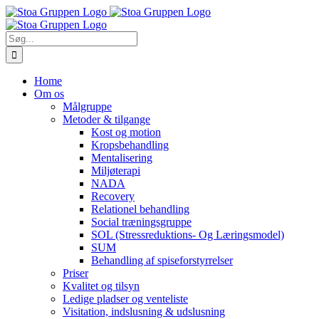
Skip
to
content
Søg
efter:
Home
Om os
Målgruppe
Metoder & tilgange
Kost og motion
Kropsbehandling
Mentalisering
Miljøterapi
NADA
Recovery
Relationel behandling
Social træningsgruppe
SOL (Stressreduktions- Og Læringsmodel)
SUM
Behandling af spiseforstyrrelser
Priser
Kvalitet og tilsyn
Ledige pladser og venteliste
Visitation, indslusning & udslusning