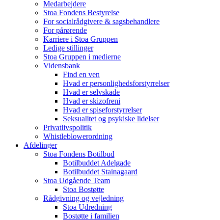
Medarbejdere
Stoa Fondens Bestyrelse
For socialrådgivere & sagsbehandlere
For pårørende
Karriere i Stoa Gruppen
Ledige stillinger
Stoa Gruppen i medierne
Vidensbank
Find en ven
Hvad er personlighedsforstyrrelser
Hvad er selvskade
Hvad er skizofreni
Hvad er spiseforstyrrelser
Seksualitet og psykiske lidelser
Privatlivspolitik
Whistleblowerordning
Afdelinger
Stoa Fondens Botilbud
Botilbuddet Adelgade
Botilbuddet Stainagaard
Stoa Udgående Team
Stoa Bostøtte
Rådgivning og vejledning
Stoa Udredning
Bostøtte i familien