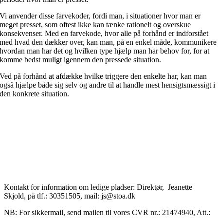
Vi anvender disse farvekoder, fordi man, i situationer hvor man er
meget presset, som oftest ikke kan tænke rationelt og overskue
konsekvenser. Med en farvekode, hvor alle på forhånd er indforstået
med hvad den dækker over, kan man, på en enkel måde, kommunikere
hvordan man har det og hvilken type hjælp man har behov for, for at
komme bedst muligt igennem den pressede situation.
Ved på forhånd at afdække hvilke triggere den enkelte har, kan man
også hjælpe både sig selv og andre til at handle mest hensigtsmæssigt i
den konkrete situation.
Kontakt for information om ledige pladser: Direktør, Jeanette
Skjold, på tlf.: 30351505, mail: js@stoa.dk
NB: For sikkermail, send mailen til vores CVR nr.: 21474940, Att.: