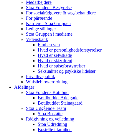
Medarbejdere
Stoa Fondens Bestyrelse
For socialrådgivere & sagsbehandlere
For pårørende
Karriere i Stoa Gruppen
Ledige stillinger
Stoa Gruppen i medierne
Vidensbank
Find en ven
Hvad er personlighedsforstyrrelser
Hvad er selvskade
Hvad er skizofreni
Hvad er spiseforstyrrelser
Seksualitet og psykiske lidelser
Privatlivspolitik
Whistleblowerordning
Afdelinger
Stoa Fondens Botilbud
Botilbuddet Adelgade
Botilbuddet Stainagaard
Stoa Udgående Team
Stoa Bostøtte
Rådgivning og vejledning
Stoa Udredning
Bostøtte i familien