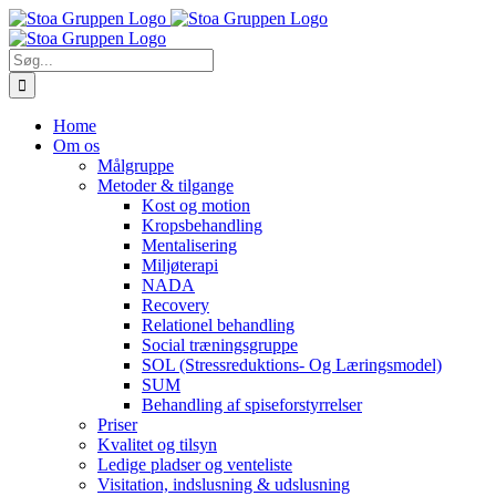
Skip
to
content
Søg
efter:
Home
Om os
Målgruppe
Metoder & tilgange
Kost og motion
Kropsbehandling
Mentalisering
Miljøterapi
NADA
Recovery
Relationel behandling
Social træningsgruppe
SOL (Stressreduktions- Og Læringsmodel)
SUM
Behandling af spiseforstyrrelser
Priser
Kvalitet og tilsyn
Ledige pladser og venteliste
Visitation, indslusning & udslusning