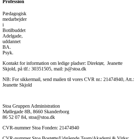
Profession
Pædagogisk
medarbejder
i
Botilbuddet
Adelgade,
uddannet
BA.
Psyk.
Kontakt for information om ledige pladser: Direktør, Jeanette
Skjold, på tlf.: 30351505, mail: js@stoa.dk
NB: For sikkermail, send mailen til vores CVR nr.: 21474940, Att.:
Jeanette Skjold
Stoa Gruppen Administration
Møllegade 8B, 8660 Skanderborg
86 52 07 84, stoa@stoa.dk
CVR-nummer Stoa Fonden: 21474940
CVR-nummer Stoa Bostøtte/Udgående Team/Akademi & Virke: