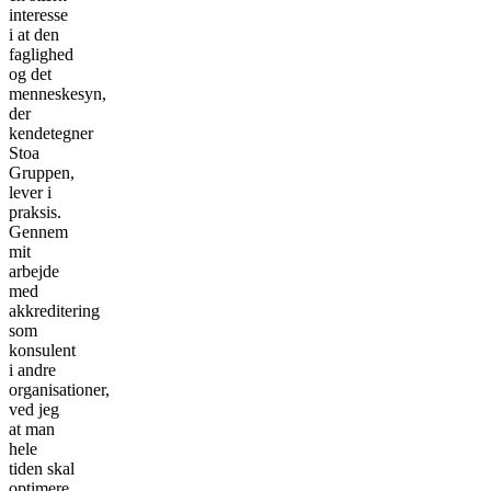
interesse
i at den
faglighed
og det
menneskesyn,
der
kendetegner
Stoa
Gruppen,
lever i
praksis.
Gennem
mit
arbejde
med
akkreditering
som
konsulent
i andre
organisationer,
ved jeg
at man
hele
tiden skal
optimere