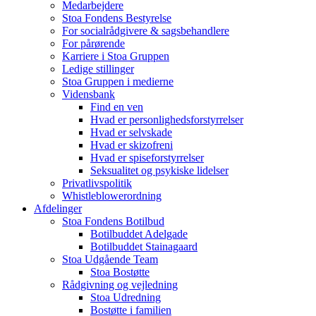
Medarbejdere
Stoa Fondens Bestyrelse
For socialrådgivere & sagsbehandlere
For pårørende
Karriere i Stoa Gruppen
Ledige stillinger
Stoa Gruppen i medierne
Vidensbank
Find en ven
Hvad er personlighedsforstyrrelser
Hvad er selvskade
Hvad er skizofreni
Hvad er spiseforstyrrelser
Seksualitet og psykiske lidelser
Privatlivspolitik
Whistleblowerordning
Afdelinger
Stoa Fondens Botilbud
Botilbuddet Adelgade
Botilbuddet Stainagaard
Stoa Udgående Team
Stoa Bostøtte
Rådgivning og vejledning
Stoa Udredning
Bostøtte i familien