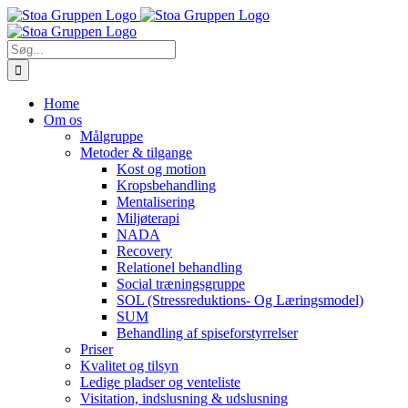
Skip
to
content
Søg
efter:
Home
Om os
Målgruppe
Metoder & tilgange
Kost og motion
Kropsbehandling
Mentalisering
Miljøterapi
NADA
Recovery
Relationel behandling
Social træningsgruppe
SOL (Stressreduktions- Og Læringsmodel)
SUM
Behandling af spiseforstyrrelser
Priser
Kvalitet og tilsyn
Ledige pladser og venteliste
Visitation, indslusning & udslusning