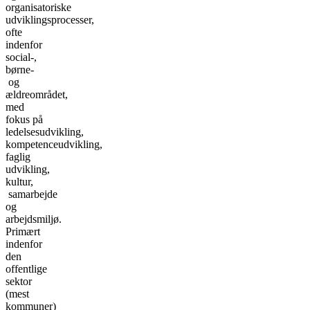
organisatoriske
udviklingsprocesser,
ofte
indenfor
social-,
børne-
og
ældreområdet,
med
fokus på
ledelsesudvikling,
kompetenceudvikling,
faglig
udvikling,
kultur,
samarbejde
og
arbejdsmiljø.
Primært
indenfor
den
offentlige
sektor
(mest
kommuner)